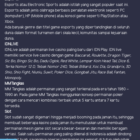
Esports atau Electronic Sports adalah istilah yang sangat populer saat ini.
Esports adalah jenis olahraga berbasis peralatan elektronik seperti PC
(komputer), HP (Mobile phone) atau konsol game seperti PlayStation atau
Xbox.
Ada banyak genre dan titel game esports yang dipertandingkan di seluruh
dunia dalam format turnamen dari skala kecil, komunitas sampai kejuaraan
dunia.
IDNLIVE
IDNLive adalah permainan live casino paling baru dari IDN Play. IDN live
memiliki service live casino dengan game
Baccarat, Roulette, Dragon Tiger,
Sic Bo, Bingo Sic Bo, Dadu Oglok, Red White, Lempar Koin Head Tail, Dice 6,
Terka Nomor 12 D, Tebak Nomor 24D, Tebak Billiard, Xoc Dia, Grandprix, 3D
Shio, Shio Fight, Niuniu, Suwit, Poker Dice, Gongball Jitu, Race Ball, Fantan,
Monopoly.
MMTangkas
MM Tangkas adalah permainan yang sangat terkenal pada era tahun 1980 –
1990 an. Pada game MM Tangkas menggunkan konsep permainan poker
dengan cara mencari kombinasi terbaik untuk 5 kartu antara 7 kartu
tersedia.
Slot
Slot sudah sangat digemari hingga menjadi booming pada jaman itu, sehingga
membuat beberapa kasino pada jaman itu memutuskan untuk membuat
permainan mesin game slot secara besar-besaran dan memiliki beragam
variasi. Salah satu permainan yang paling dikenal di Indonesia adalah dindong
atau slot buah, sayangnya operasi permainan ini sempat di tutup oleh pihak