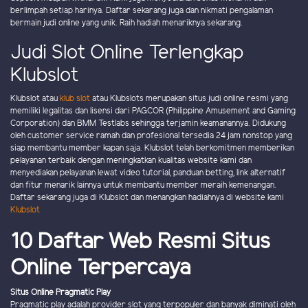
berlimpah setiap harinya. Daftar sekarang juga dan nikmati pengalaman
bermain judi online yang unik. Raih hadiah menariknya sekarang.
Judi Slot Online Terlengkap
Klubslot
Klubslot atau
klub slot
atau Klubslots merupakan situs judi online resmi yang
memiliki legalitas dan lisensi dari PAGCOR (Philippine Amusement and Gaming
Corporation) dan BMM Testlabs sehingga terjamin keamanannya. Didukung
oleh customer service ramah dan profesional tersedia 24 jam nonstop yang
siap membantu member kapan saja. Klubslot telah berkomitmen memberikan
pelayanan terbaik dengan meningkatkan kualitas website kami dan
menyediakan pelayanan lewat video tutorial, panduan betting, link alternatif
dan fitur menarik lainnya untuk membantu member meraih kemenangan.
Daftar sekarang juga di Klubslot dan menangkan hadiahnya di website kami
Klubslot
10 Daftar Web Resmi Situs
Online Terpercaya
Situs Online Pragmatic Play
Pragmatic play adalah provider slot yang terpopuler dan banyak diminati oleh