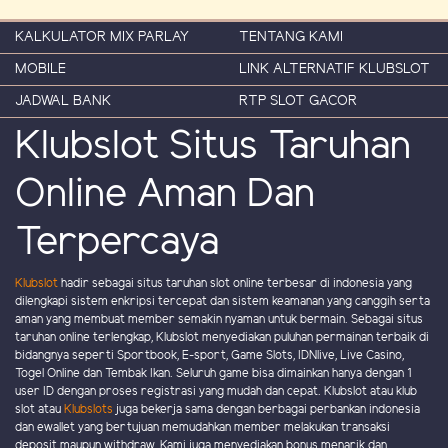
KALKULATOR MIX PARLAY
TENTANG KAMI
MOBILE
LINK ALTERNATIF KLUBSLOT
JADWAL BANK
RTP SLOT GACOR
Klubslot Situs Taruhan
Online Aman Dan
Terpercaya
Klubslot
hadir sebagai situs taruhan slot online terbesar di indonesia yang
dilengkapi sistem enkripsi tercepat dan sistem keamanan yang canggih serta
aman yang membuat member semakin nyaman untuk bermain. Sebagai situs
taruhan online terlengkap, Klubslot menyediakan puluhan permainan terbaik di
bidangnya seperti Sportbook, E-sport, Game Slots, IDNlive, Live Casino,
Togel Online dan Tembak Ikan. Seluruh game bisa dimainkan hanya dengan 1
user ID dengan proses registrasi yang mudah dan cepat. Klubslot atau klub
slot atau
Klubslots
juga bekerja sama dengan berbagai perbankan indonesia
dan ewallet yang bertujuan memudahkan member melakukan transaksi
deposit maupun withdraw. Kami juga menyediakan bonus menarik dan