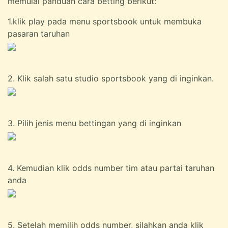
memulai panduan cara betting berikut:
1.klik play pada menu sportsbook untuk membuka
pasaran taruhan
2. Klik salah satu studio sportsbook yang di inginkan.
3. Pilih jenis menu bettingan yang di inginkan
4. Kemudian klik odds number tim atau partai taruhan
anda
5. Setelah memilih odds number, silahkan anda klik