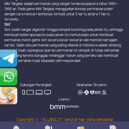
MM Tangkas adalah permainan yang sangat terkenal pada era tahun 1980 –
1990 an. Pada game MM Tangkas menggunkan konsep permainan poker
dengan cara mencari kombinasi terbaik untuk 5 kartu antara 7 kartu
tersedia.
Slot
Slot sudah sangat digemari hingga menjadi booming pada jaman itu, sehingga
membuat beberapa kasino pada jaman itu memutuskan untuk membuat
permainan mesin game slot secara besar-besaran dan memiliki beragam
variasi. Salah satu permainan yang paling dikenal di Indonesia adalah dindong
atau slot buah, sayangnya operasi permainan ini sempat di tutup oleh pihak
berwenang karena dianggap melanggar hukum yang berlaku dan membuat
game ini perlahan mulai dilupakan oleh masyarakat.
Dukungan Perangkat :
Keamanan Terjamin :
Lisensi :
Copyright © - KLUBSLOT. Seluruh hak cipta dilindungi