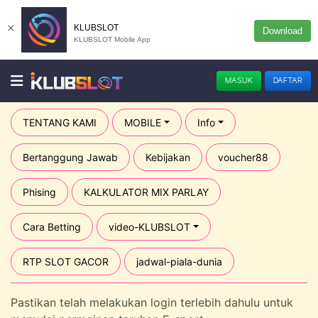
×
KLUBSLOT
Download
KLUBSLOT Mobile App
MASUK
DAFTAR
TENTANG KAMI
MOBILE
Info
Bertanggung Jawab
Kebijakan
voucher88
Phising
KALKULATOR MIX PARLAY
Cara Betting
video-KLUBSLOT
RTP SLOT GACOR
jadwal-piala-dunia
Pastikan telah melakukan login terlebih dahulu untuk