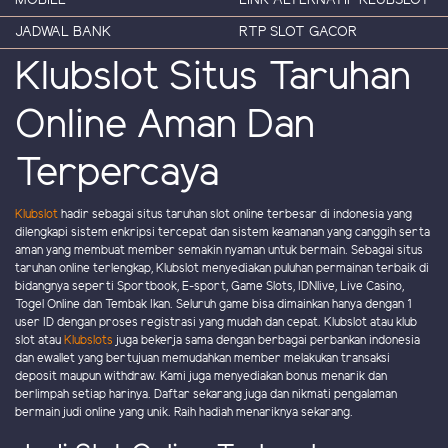
MOBILE
LINK ALTERNATIF KLUBSLOT
JADWAL BANK
RTP SLOT GACOR
Klubslot Situs Taruhan
Online Aman Dan
Terpercaya
Klubslot
hadir sebagai situs taruhan slot online terbesar di indonesia yang
dilengkapi sistem enkripsi tercepat dan sistem keamanan yang canggih serta
aman yang membuat member semakin nyaman untuk bermain. Sebagai situs
taruhan online terlengkap, Klubslot menyediakan puluhan permainan terbaik di
bidangnya seperti Sportbook, E-sport, Game Slots, IDNlive, Live Casino,
Togel Online dan Tembak Ikan. Seluruh game bisa dimainkan hanya dengan 1
user ID dengan proses registrasi yang mudah dan cepat. Klubslot atau klub
slot atau
Klubslots
juga bekerja sama dengan berbagai perbankan indonesia
dan ewallet yang bertujuan memudahkan member melakukan transaksi
deposit maupun withdraw. Kami juga menyediakan bonus menarik dan
berlimpah setiap harinya. Daftar sekarang juga dan nikmati pengalaman
bermain judi online yang unik. Raih hadiah menariknya sekarang.