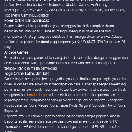
daftar live casino terbaik di Indonesia: Sbobet Casino, HoGaming,
Microgaming, Sexy Gaming, WM Casino, GamePlay Interactive, N2Live, EBet,
TopTrend Gaming, Evolution.
Poker Online dan DominoQQ
Poker online adalah permainan yang menggunakan keterampilan dalam
bermain taruhan kartu. Game ini mampu menguras otak karena harus
mempunyai strategi yang pas untuk berhasil mengalahkan lawannya. Adapun
daftar situs poker dan dominoqq terpercaya KLUB SLOT: IDN Poker, dan IDN
Play.
Arcade Games
Permainan arcade game adalah yang dapat dioperasikan dengan menggunakan
coin atau credit. Kategori game ini masuk kedalam permainan seperti
tembak ikan dan masih banyak lagi.
Togel Online, Lotre, dan Toto
Game togel merupakan jenis perjudian yang melibatkan angka-angka yang akan
dikeluarkan secara acak untuk mendapatkan hasil. Beberapa negara melarang
permainan ini termasuk Indonesia. Tetapi banyaknya minat para pemain tidak
menghentikan
bandar togel
online untuk tetap memberikan permainan ini
kepada pemain. Adapun beberapa provider togel online seperti Singapore
Pools, Jakarta Pools, Macau Pools, Taipei Pools, Saigon Pools, dan Jowo Pools.
Esports
Esports atau Electronic Sports adalah istilah yang sangat populer saat ini.
Esports adalah jenis olahraga berbasis peralatan elektronik seperti PC
(komputer), HP (Mobile phone) atau konsol game seperti PlayStation atau