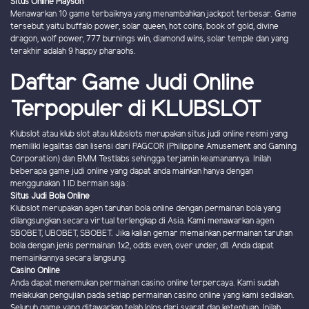
Situs Online Playson
Menawarkan 10 game terbaiknya yang menambahkan jackpot terbesar. Game
tersebut yaitu buffalo power, solar queen, hot coins, book of gold, divine
dragon, wolf power, 777 burnings win, diamond wins, solar temple dan yang
terakhir adalah 9 happy pharaohs.
Daftar Game Judi Online
Terpopuler di KLUBSLOT
Klubslot atau klub slot atau klubslots merupakan situs judi online resmi yang
memiliki legalitas dan lisensi dari PAGCOR (Philippine Amusement and Gaming
Corporation) dan BMM Testlabs sehingga terjamin keamanannya. Inilah
beberapa game judi online yang dapat anda mainkan hanya dengan
menggunakan 1 ID bermain saja :
Situs Judi Bola Online
Klubslot merupakan agen taruhan bola online dengan permainan bola yang
dilangsungkan secara virtual terlengkap di Asia. Kami menawarkan agen
SBOBET, UBOBET, SBOBET. Jika kalian gemar memainkan permainan taruhan
bola dengan jenis permainan 1x2, odds even, over under, dll. Anda dapat
memainkannya secara langsung.
Casino Online
Anda dapat menemukan permainan casino online terpercaya. Kami sudah
melakukan pengujian pada setiap permainan casino online yang kami sediakan.
Seluruh game yang ditawarkan telah lolos dari syarat dan ketentuan. Inilah