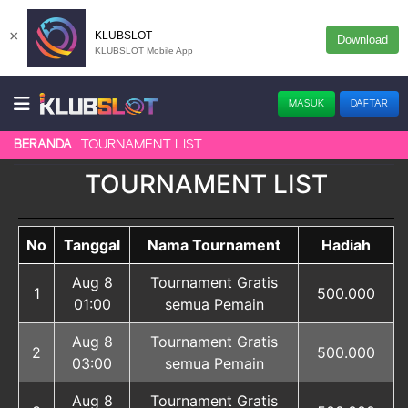
×
KLUBSLOT
Download
KLUBSLOT Mobile App
MASUK
DAFTAR
TOURNAMENT LIST
BERANDA
TOURNAMENT LIST
No
Tanggal
Nama Tournament
Hadiah
Aug 8
Tournament Gratis
1
500.000
01:00
semua Pemain
Aug 8
Tournament Gratis
2
500.000
03:00
semua Pemain
Aug 8
Tournament Gratis